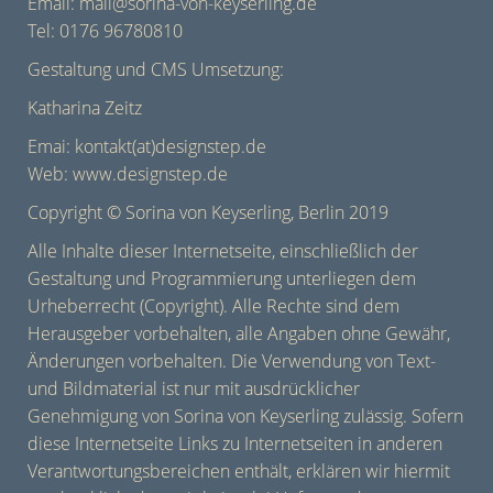
Informat
Email: mail@sorina-von-keyserling.de
oder e
Tel: 0176 96780810
Besuch
mein
Gestaltung und CMS Umsetzung:
Atelie
Katharina Zeitz
Emai: kontakt(at)designstep.de
Web: www.designstep.de
Copyright © Sorina von Keyserling, Berlin 2019
Alle Inhalte dieser Internetseite, einschließlich der
Gestaltung und Programmierung unterliegen dem
Urheberrecht (Copyright). Alle Rechte sind dem
Herausgeber vorbehalten, alle Angaben ohne Gewähr,
Änderungen vorbehalten. Die Verwendung von Text-
und Bildmaterial ist nur mit ausdrücklicher
Genehmigung von Sorina von Keyserling zulässig. Sofern
diese Internetseite Links zu Internetseiten in anderen
Verantwortungsbereichen enthält, erklären wir hiermit